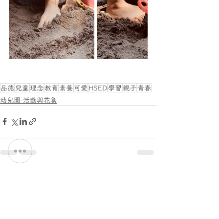
品德
兒童
理念
教育
素養
可愛
HSED
學習
親子
青春
幼兒園-活動與花絮
最新文章
查看全部