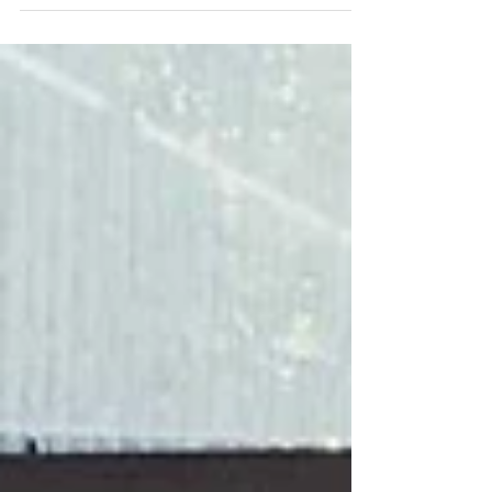
新學期相見歡，我們一起參與許多好玩活動，讓寶貝們
生小班後每天都想迎接精彩的活動，穩定情緒快樂上學
去！ 開學過後，緊接寶貝們一起慶祝父親節的歡樂日，
每位寶貝們都扮演爸爸的模樣，是不是很可愛呢！ 生日
的意義是感恩，也是賜予每個父母最珍貴的禮物。老師
引領寶貝們了解生命誕生的歷程，...