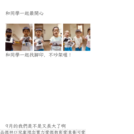
和同學一起最開心
和同學一起找腳印，不吵架喔！
9月的我們是不是又長大了啊
品德
林口
兒童
理念
實力
愛德
教育
愛
素養
可愛