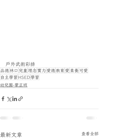
戶外武術彩排
品德
林口
兒童
理念
實力
愛德
教育
愛
素養
可愛
自主學習
HSED
學習
幼兒園-蒙正班
最新文章
查看全部