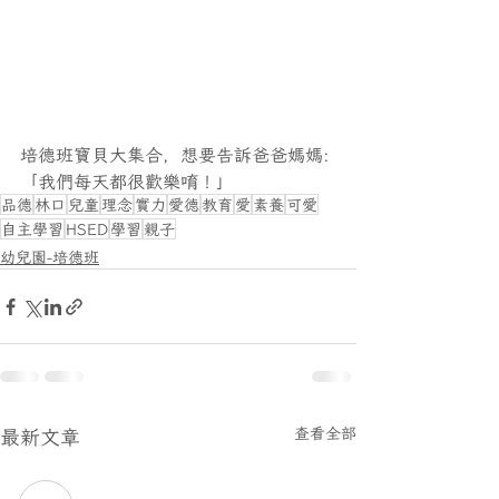
培德班寶貝大集合，想要告訴爸爸媽媽:
「我們每天都很歡樂唷！」
品德
林口
兒童
理念
實力
愛德
教育
愛
素養
可愛
自主學習
HSED
學習
親子
幼兒園-培德班
最新文章
查看全部