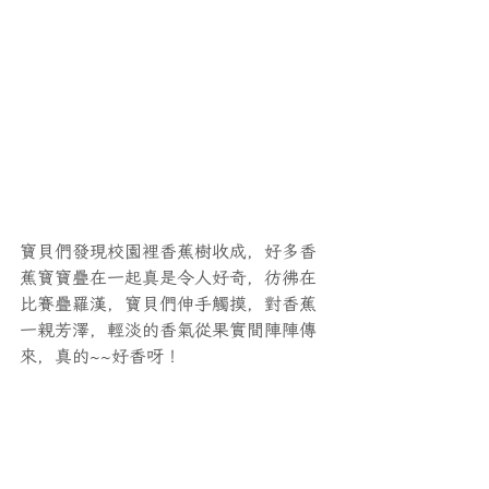
寶貝們發現校園裡香蕉樹收成，好多香
蕉寶寶疊在一起真是令人好奇，彷彿在
比賽疊羅漢，寶貝們伸手觸摸，對香蕉
一親芳澤，輕淡的香氣從果實間陣陣傳
來，真的~~好香呀！