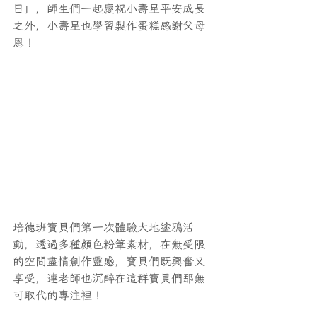
日」，師生們一起慶祝小壽星平安成長
之外，小壽星也學習製作蛋糕感謝父母
恩！
培德班寶貝們第一次體驗大地塗鴉活
動，透過多種顏色粉筆素材，在無受限
的空間盡情創作靈感，寶貝們既興奮又
享受，連老師也沉醉在這群寶貝們那無
可取代的專注裡！