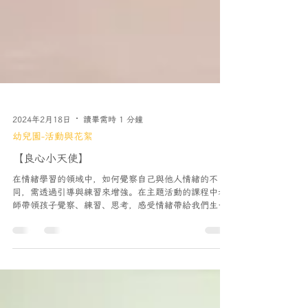
2024年2月18日
讀畢需時 1 分鐘
幼兒園-活動與花絮
【良心小天使】
在情緒學習的領域中，如何覺察自己與他人情緒的不
同，需透過引導與練習來增強。在主題活動的課程中老
師帶領孩子覺察、練習、思考，感受情緒帶給我們生活
上的影響。以善的力量為出發點創造共好的環境。 透過
每日紀錄情緒(喜怒哀懼)及感官覺察，來了解情緒的存
在與原由。...